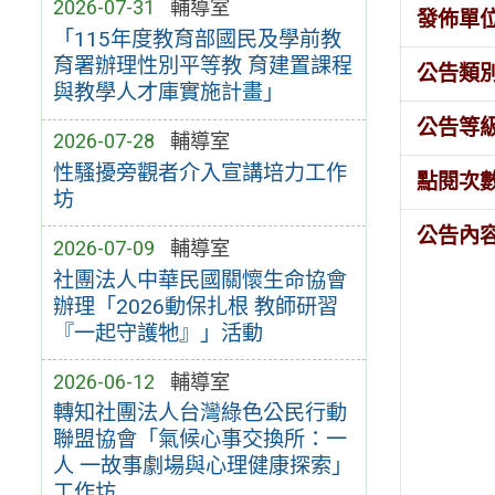
2026-07-31
輔導室
發佈單
「115年度教育部國民及學前教
育署辦理性別平等教 育建置課程
公告類
與教學人才庫實施計畫」
公告等
2026-07-28
輔導室
性騷擾旁觀者介入宣講培力工作
點閱次
坊
公告內
2026-07-09
輔導室
社團法人中華民國關懷生命協會
辦理「2026動保扎根 教師研習
『一起守護牠』」活動
2026-06-12
輔導室
轉知社團法人台灣綠色公民行動
聯盟協會「氣候心事交換所：一
人 一故事劇場與心理健康探索」
工作坊