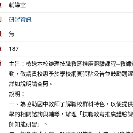
位
輔導室
別
研習資訊
級
無
數
187
容
主旨：檢送本校辦理技職教育推廣體驗課程─教師
動，敬請貴校惠予於學校網頁張貼公告並鼓勵踴躍
詳如說明請查照。
說明：
一、為協助國中教師了解職校群科特色，以便提供
學的相關諮詢與輔導，辦理「技職教育推廣體驗課
師知能研習」。