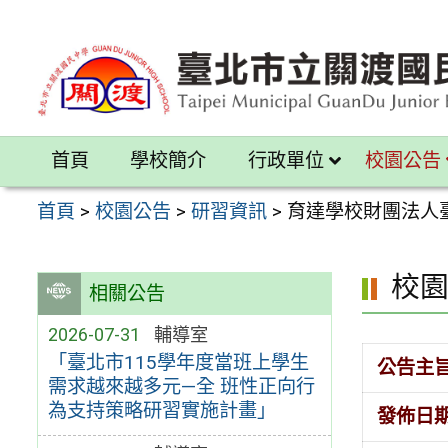
跳
至
主
要
內
首頁
學校簡介
行政單位
校園公告
容
區
首頁
>
校園公告
>
研習資訊
>
育達學校財團法人
校
相關公告
2026-07-31
輔導室
「臺北市115學年度當班上學生
公告主
需求越來越多元—全 班性正向行
為支持策略研習實施計畫」
發佈日