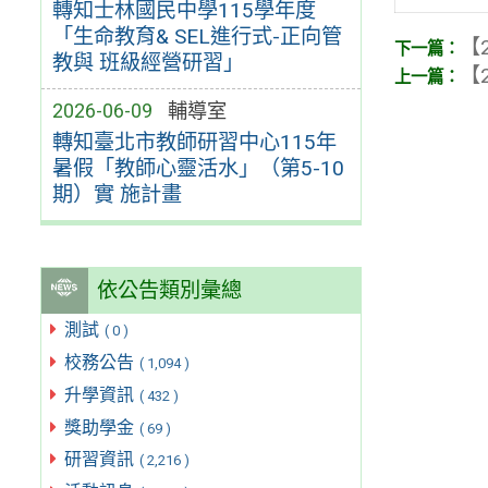
轉知士林國民中學115學年度
「生命教育& SEL進行式-正向管
【2
教與 班級經營研習」
【2
2026-06-09
輔導室
轉知臺北市教師研習中心115年
暑假「教師心靈活水」（第5-10
期）實 施計畫
依公告類別彙總
測試
( 0 )
校務公告
( 1,094 )
升學資訊
( 432 )
獎助學金
( 69 )
研習資訊
( 2,216 )