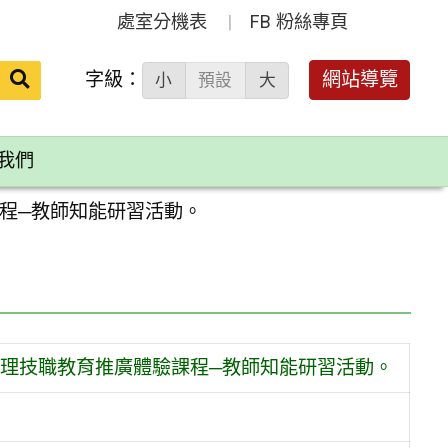
處室分機表
FB 粉絲專頁
送出
字級：
網站導覽
小
預設
大
搜
尋：
我們
程─教師知能研習活動。
理技職教育推廣體驗課程─教師知能研習活動。