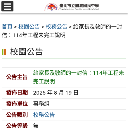
跳
至
選
單
主
首頁
>
校園公告
>
校務公告
>
給家長及敎師的一封
要
信：114年工程未完工說明
內
容
校園公告
區
給家長及敎師的一封信：114年工程未
公告主旨
完工說明
發佈日期
2025 年 8 月 19 日
發佈單位
事務組
公告類別
校務公告
公告等級
無