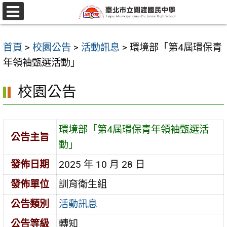
跳
至
選
單
主
首頁
>
校園公告
>
活動訊息
>
環境部「第4屆環保青
要
年領袖甄選活動」
內
容
校園公告
區
環境部「第4屆環保青年領袖甄選活
公告主旨
動」
發佈日期
2025 年 10 月 28 日
發佈單位
訓育衛生組
公告類別
活動訊息
公告等級
轉知