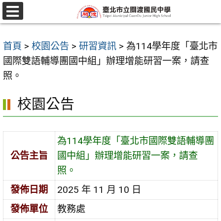
跳
至
選
單
主
首頁
>
校園公告
>
研習資訊
>
為114學年度「臺北市
要
國際雙語輔導團國中組」辦理增能研習一案，請查
內
照。
容
區
校園公告
為114學年度「臺北市國際雙語輔導團
公告主旨
國中組」辦理增能研習一案，請查
照。
發佈日期
2025 年 11 月 10 日
發佈單位
教務處