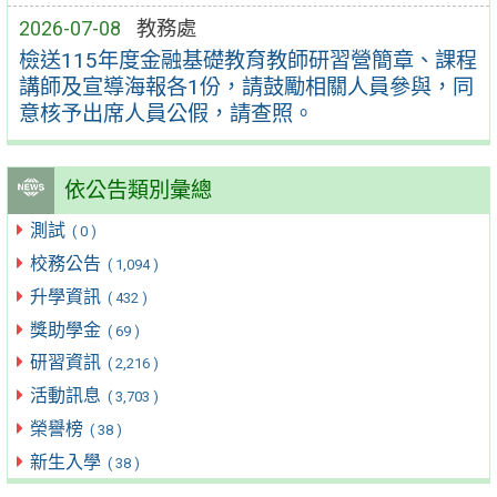
2026-07-08
教務處
檢送115年度金融基礎教育教師研習營簡章、課程
講師及宣導海報各1份，請鼓勵相關人員參與，同
意核予出席人員公假，請查照。
依公告類別彙總
測試
( 0 )
校務公告
( 1,094 )
升學資訊
( 432 )
獎助學金
( 69 )
研習資訊
( 2,216 )
活動訊息
( 3,703 )
榮譽榜
( 38 )
新生入學
( 38 )