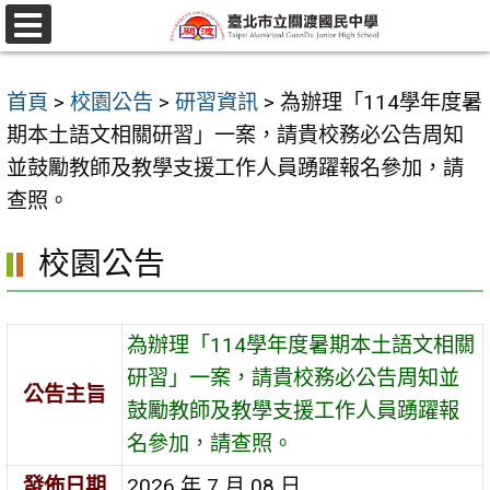
跳
至
選
單
主
首頁
>
校園公告
>
研習資訊
>
為辦理「114學年度暑
要
期本土語文相關研習」一案，請貴校務必公告周知
內
並鼓勵教師及教學支援工作人員踴躍報名參加，請
容
查照。
區
校園公告
為辦理「114學年度暑期本土語文相關
研習」一案，請貴校務必公告周知並
公告主旨
鼓勵教師及教學支援工作人員踴躍報
名參加，請查照。
發佈日期
2026 年 7 月 08 日