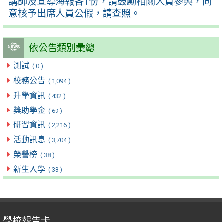
講師及宣導海報各1份，請鼓勵相關人員參與，同
意核予出席人員公假，請查照。
依公告類別彙總
測試
( 0 )
校務公告
( 1,094 )
升學資訊
( 432 )
獎助學金
( 69 )
研習資訊
( 2,216 )
活動訊息
( 3,704 )
榮譽榜
( 38 )
新生入學
( 38 )
學校報告卡