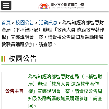
跳
至
選
單
主
首頁
>
校園公告
>
活動訊息
>
為轉知經濟部智慧財
要
產局（下稱智財局）辦理「教育人員 遠距教學著作
內
權」宣導說明會一案，請貴校公告周知及鼓勵所屬
容
教職員踴躍參加，請查照。
區
校園公告
為轉知經濟部智慧財產局（下稱智財
局）辦理「教育人員 遠距教學著作
公告主旨
權」宣導說明會一案，請貴校公告周
知及鼓勵所屬教職員踴躍參加，請查
照。