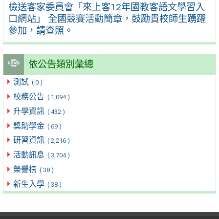
檢送客家委員會「來上客12年國教客語文學習入
口網站」 全國競賽活動簡章，鼓勵貴校師生踴躍
參加，請查照。
依公告類別彙總
測試
( 0 )
校務公告
( 1,094 )
升學資訊
( 432 )
獎助學金
( 69 )
研習資訊
( 2,216 )
活動訊息
( 3,704 )
榮譽榜
( 38 )
新生入學
( 38 )