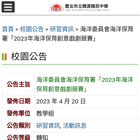
跳
至
選
單
主
首頁
>
校園公告
>
研習資訊
>
海洋委員會海洋保育
要
署「2023年海洋保育創意戲劇競賽」
內
容
校園公告
區
海洋委員會海洋保育署「2023年海洋
公告主旨
保育創意戲劇競賽」
發佈日期
2023 年 4 月 20 日
發佈單位
教學組
公告類別
研習資訊
,
活動訊息
公告等級
轉知