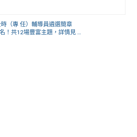
全時（專 任）輔導員遴選簡章
名！共12場豐富主題，詳情見 ...