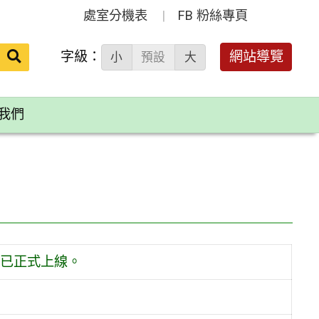
處室分機表
FB 粉絲專頁
送出
字級：
網站導覽
小
預設
大
搜
尋：
我們
已正式上線。