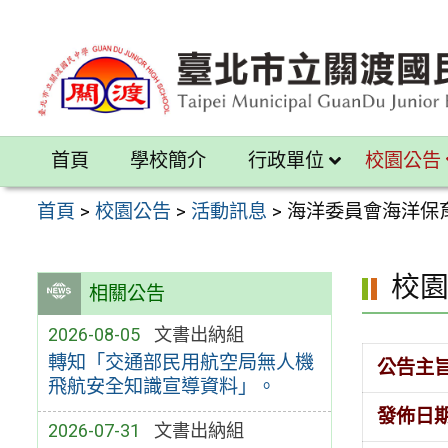
跳
至
主
要
內
首頁
學校簡介
行政單位
校園公告
容
區
首頁
>
校園公告
>
活動訊息
>
海洋委員會海洋保
校
相關公告
2026-08-05
文書出納組
轉知「交通部民用航空局無人機
公告主
飛航安全知識宣導資料」。
發佈日
2026-07-31
文書出納組