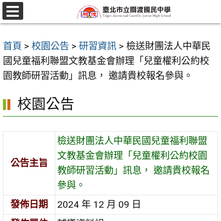
跳
至
選
單
主
首頁
>
校園公告
>
研習資訊
>
檢送財團法人中華民
要
國兒童福利聯盟文教基金會辦理「兒童權利公約校
內
園教師研習活動」訊息， 邀請貴校報名參與。
容
區
校園公告
檢送財團法人中華民國兒童福利聯盟
文教基金會辦理「兒童權利公約校園
公告主旨
教師研習活動」訊息， 邀請貴校報名
參與。
發佈日期
2024 年 12 月 09 日