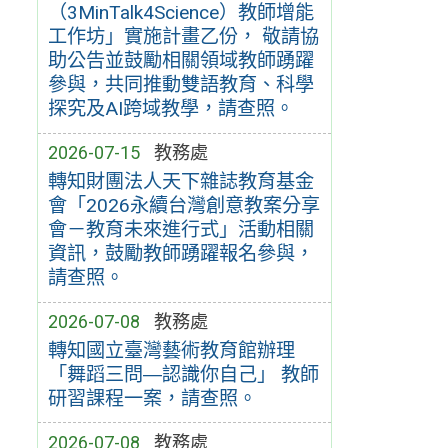
（3MinTalk4Science）教師增能
工作坊」實施計畫乙份， 敬請協
助公告並鼓勵相關領域教師踴躍
參與，共同推動雙語教育、科學
探究及AI跨域教學，請查照。
2026-07-15
教務處
轉知財團法人天下雜誌教育基金
會「2026永續台灣創意教案分享
會－教育未來進行式」活動相關
資訊，鼓勵教師踴躍報名參與，
請查照。
2026-07-08
教務處
轉知國立臺灣藝術教育館辦理
「舞蹈三問―認識你自己」 教師
研習課程一案，請查照。
2026-07-08
教務處