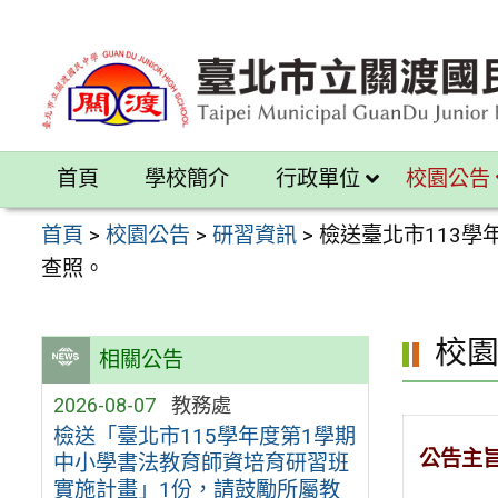
跳
至
主
要
內
首頁
學校簡介
行政單位
校園公告
容
區
首頁
>
校園公告
>
研習資訊
>
檢送臺北市113
查照。
校
相關公告
2026-08-07
教務處
檢送「臺北市115學年度第1學期
公告主
中小學書法教育師資培育研習班
實施計畫」1份，請鼓勵所屬教