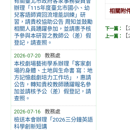
有關臺北市政府客家事務委員會
辦理「115年度臺北市國小、幼
相關附
兒客語師資回流增能訓練」研
習，請貴校協助公告 周知並鼓勵
【2
相關人員踴躍參加，並請惠予核
予參與本研習之教師公（差）假
【2
登記，請查照。
2026-07-20
教務處
本校劇場藝術學系辦理「客家劇
場的身體、土地與生命書 寫：地
方記憶戲劇培力工作坊」，惠請
公告，轉知貴校教師踴躍報名參
加並請核予公（差）假登記，請
查照。
2026-07-16
教務處
檢送本會辦理「2026三分鐘英語
科學創新短講