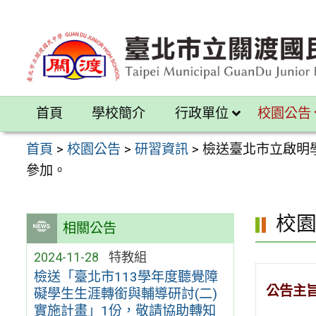
跳
至
主
要
內
首頁
學校簡介
行政單位
校園公告
容
區
首頁
>
校園公告
>
研習資訊
>
檢送臺北市立啟明
參加。
校
相關公告
2024-11-28
特教組
檢送「臺北市113學年度聽覺障
公告主
礙學生生涯轉銜與輔導研討(二)
實施計畫」1份，敬請協助轉知