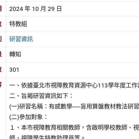
期
2024 年 10 月 29 日
位
特教組
別
研習資訊
級
轉知
數
301
容
一、依據臺北市視障教育資源中心113學年度工作
二、旨揭研習資訊如下：
(一)研習名稱：有感數學──盲用算盤教材教法研
(二)參加對象：
１、本市視障教育相關教師，含啟明學校教師、視
師、視障學生特教助理員等。