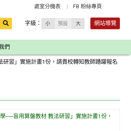
處室分機表
FB 粉絲專頁
送出
字級：
網站導覽
小
預設
大
搜
尋：
我們
法研習」實施計畫1份，請貴校轉知教師踴躍報名
學──盲用算盤教材 教法研習」實施計畫1份，