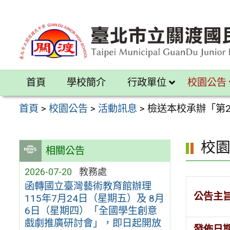
跳
至
主
要
內
首頁
學校簡介
行政單位
校園公告
容
區
首頁
>
校園公告
>
活動訊息
>
檢送本校承辦「第
校
相關公告
2026-07-20
教務處
函轉國立臺灣藝術教育館辦理
公告主
115年7月24日（星期五）及 8月
6日（星期四）「全國學生創意
戲劇推廣研討會」，即日起開放
發佈日