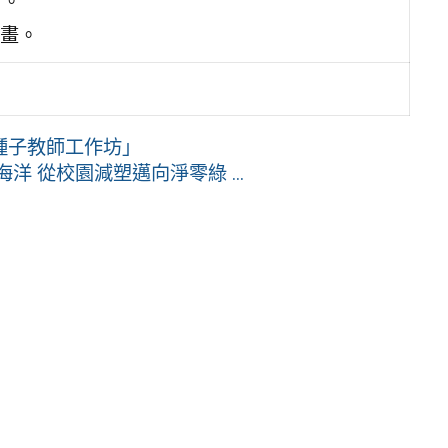
日。
畫。
種子教師工作坊」
 從校園減塑邁向淨零綠 ...