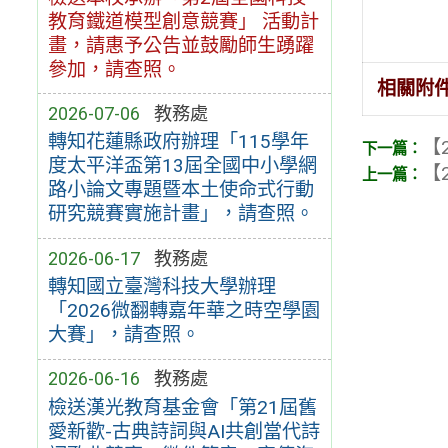
教育鐵道模型創意競賽」 活動計
畫，請惠予公告並鼓勵師生踴躍
參加，請查照。
相關附
2026-07-06
教務處
轉知花蓮縣政府辦理「115學年
【2
度太平洋盃第13屆全國中小學網
【2
路小論文專題暨本土使命式行動
研究競賽實施計畫」，請查照。
2026-06-17
教務處
轉知國立臺灣科技大學辦理
「2026微翻轉嘉年華之時空學園
大賽」，請查照。
2026-06-16
教務處
檢送漢光教育基金會「第21屆舊
愛新歡-古典詩詞與AI共創當代詩