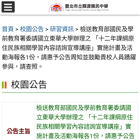
跳
至
選
單
主
首頁
>
校園公告
>
研習資訊
>
檢送教育部國民及學
要
前教育署委請國立東華大學辦理之 「十二年課綱原
內
住民族相關學習內容諮詢宣導講座」實施計畫及活
容
動海報各1份，請惠予公告周知並鼓勵貴校人員踴躍
區
參與，請查照。
校園公告
檢送教育部國民及學前教育署委請國
立東華大學辦理之 「十二年課綱原住
民族相關學習內容諮詢宣導講座」實
公告主旨
施計畫及活動海報各1份，請惠予公告