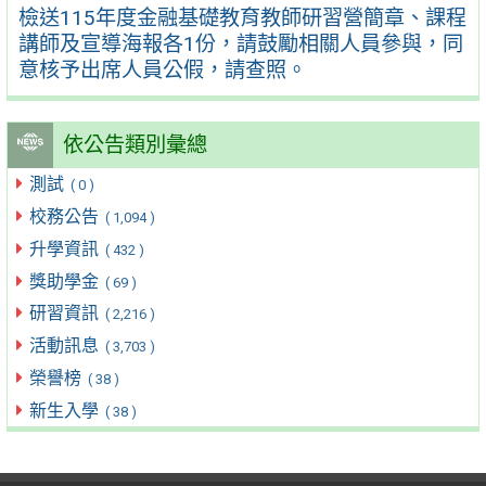
檢送115年度金融基礎教育教師研習營簡章、課程
講師及宣導海報各1份，請鼓勵相關人員參與，同
意核予出席人員公假，請查照。
依公告類別彙總
測試
( 0 )
校務公告
( 1,094 )
升學資訊
( 432 )
獎助學金
( 69 )
研習資訊
( 2,216 )
活動訊息
( 3,703 )
榮譽榜
( 38 )
新生入學
( 38 )