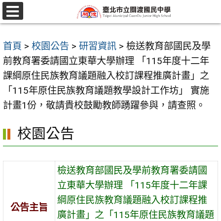
跳
至
選
單
主
首頁
>
校園公告
>
研習資訊
>
檢送教育部國民及學
要
前教育署委請國立東華大學辦理 「115年度十二年
內
課綱原住民族教育議題融入校訂課程推廣計畫」之
容
「115年原住民族教育議題教學設計工作坊」 實施
區
計畫1份，敬請貴校鼓勵教師踴躍參與，請查照。
校園公告
檢送教育部國民及學前教育署委請國
立東華大學辦理 「115年度十二年課
綱原住民族教育議題融入校訂課程推
公告主旨
廣計畫」之「115年原住民族教育議題