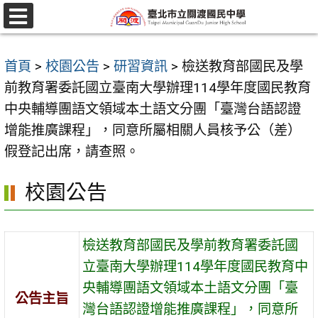
跳
至
選
單
主
首頁
>
校園公告
>
研習資訊
>
檢送教育部國民及學
要
前教育署委託國立臺南大學辦理114學年度國民教育
內
中央輔導團語文領域本土語文分團「臺灣台語認證
容
增能推廣課程」，同意所屬相關人員核予公（差）
區
假登記出席，請查照。
校園公告
檢送教育部國民及學前教育署委託國
立臺南大學辦理114學年度國民教育中
央輔導團語文領域本土語文分團「臺
公告主旨
灣台語認證增能推廣課程」，同意所