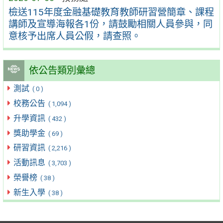
檢送115年度金融基礎教育教師研習營簡章、課程
講師及宣導海報各1份，請鼓勵相關人員參與，同
意核予出席人員公假，請查照。
依公告類別彙總
測試
( 0 )
校務公告
( 1,094 )
升學資訊
( 432 )
獎助學金
( 69 )
研習資訊
( 2,216 )
活動訊息
( 3,703 )
榮譽榜
( 38 )
新生入學
( 38 )