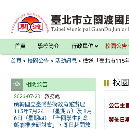
跳
至
主
要
內
首頁
學校簡介
行政單位
校園公告
容
區
首頁
>
校園公告
>
活動訊息
>
檢送「臺北市115
校
相關公告
2026-07-20
教務處
函轉國立臺灣藝術教育館辦理
公告主
115年7月24日（星期五）及 8月
6日（星期四）「全國學生創意
發佈日
戲劇推廣研討會」，即日起開放