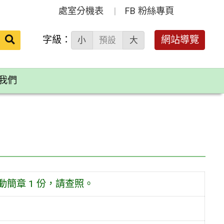
處室分機表
FB 粉絲專頁
送出
字級：
網站導覽
小
預設
大
搜
尋：
我們
簡章 1 份，請查照。