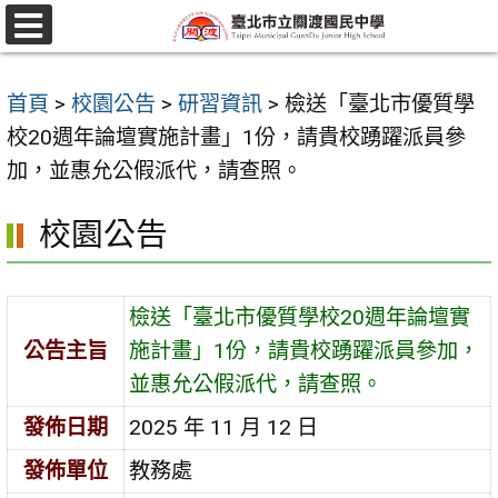
跳
至
選
單
主
首頁
>
校園公告
>
研習資訊
>
檢送「臺北市優質學
要
校20週年論壇實施計畫」1份，請貴校踴躍派員參
內
加，並惠允公假派代，請查照。
容
區
校園公告
檢送「臺北市優質學校20週年論壇實
公告主旨
施計畫」1份，請貴校踴躍派員參加，
並惠允公假派代，請查照。
發佈日期
2025 年 11 月 12 日
發佈單位
教務處