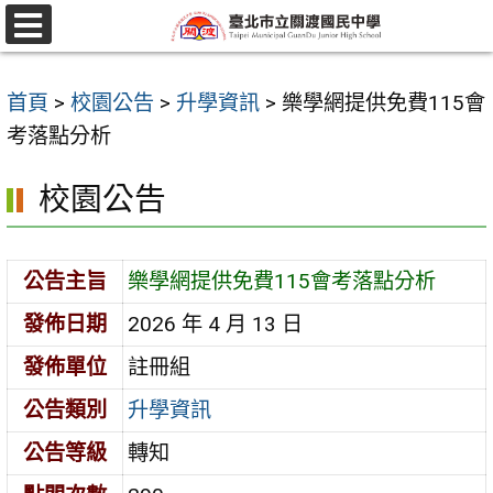
跳
至
選
單
主
首頁
>
校園公告
>
升學資訊
>
樂學網提供免費115會
要
考落點分析
內
容
校園公告
區
公告主旨
樂學網提供免費115會考落點分析
發佈日期
2026 年 4 月 13 日
發佈單位
註冊組
公告類別
升學資訊
公告等級
轉知