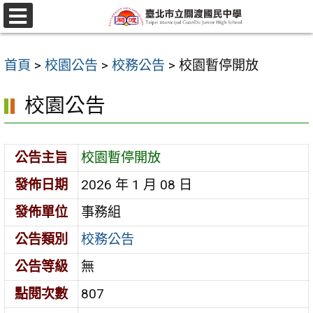
跳
至
選
單
主
首頁
>
校園公告
>
校務公告
>
校園暫停開放
要
內
校園公告
容
區
公告主旨
校園暫停開放
發佈日期
2026 年 1 月 08 日
發佈單位
事務組
公告類別
校務公告
公告等級
無
點閱次數
807