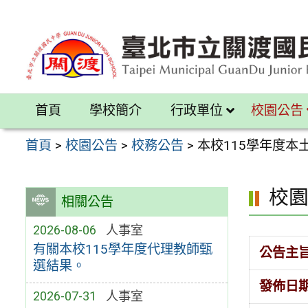
跳
至
主
要
內
首頁
學校簡介
行政單位
校園公告
容
區
首頁
>
校園公告
>
校務公告
>
本校115學年度本
校
相關公告
2026-08-06
人事室
有關本校115學年度代理教師甄
公告主
選結果。
發佈日
2026-07-31
人事室