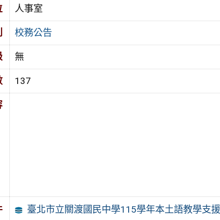
位
人事室
別
校務公告
級
無
數
137
容
臺北市立關渡國民中學115學年本土語教學支
件