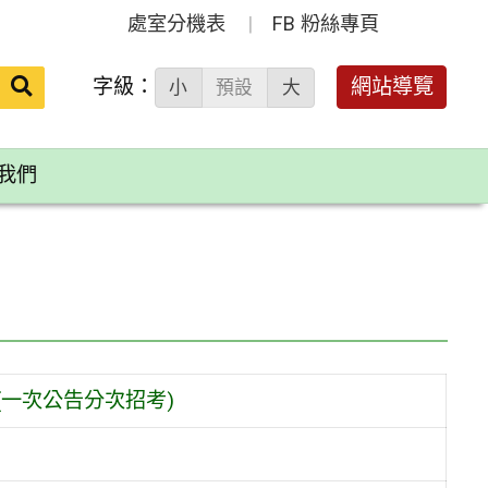
處室分機表
FB 粉絲專頁
送出
字級：
網站導覽
小
預設
大
搜
尋：
我們
(一次公告分次招考)