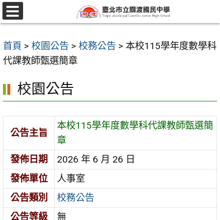
跳
至
選
單
主
首頁
>
校園公告
>
校務公告
>
本校115學年度數學科
要
代課教師甄選簡章
內
容
校園公告
區
本校115學年度數學科代課教師甄選簡
公告主旨
章
發佈日期
2026 年 6 月 26 日
發佈單位
人事室
公告類別
校務公告
公告等級
無