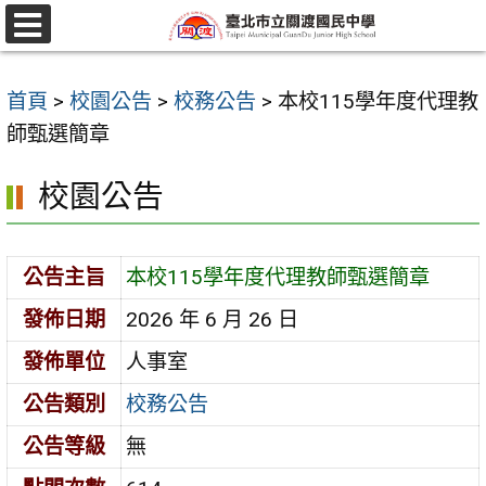
跳
至
選
單
主
首頁
>
校園公告
>
校務公告
>
本校115學年度代理教
要
師甄選簡章
內
容
校園公告
區
公告主旨
本校115學年度代理教師甄選簡章
發佈日期
2026 年 6 月 26 日
發佈單位
人事室
公告類別
校務公告
公告等級
無