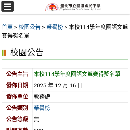
跳
至
選
單
主
首頁
>
校園公告
>
榮譽榜
>
本校114學年度國語文競
要
賽得獎名單
內
容
校園公告
區
公告主旨
本校114學年度國語文競賽得獎名單
發佈日期
2025 年 12 月 16 日
發佈單位
教務處
公告類別
榮譽榜
公告等級
無