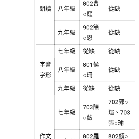
802曹
朗讀
八年級
從缺
○庭
902簡
九年級
從缺
○恩
七年級
從缺
從缺
字音
801侯
八年級
從缺
字形
○珊
九年級
從缺
從缺
702鄭○
703陳
七年級
瑄、703
○薇
張○瑜
作文
802羅
802顏○