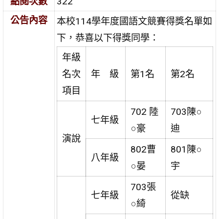
點閱次數
322
公告內容
本校114學年度國語文競賽得獎名單如
下，恭喜以下得獎同學：
年級
名次
年 級
第1名
第2名
項目
702 陸
703陳○
七年級
○豪
迪
演說
802曹
801陳○
八年級
○晏
宇
703張
七年級
從缺
○綺