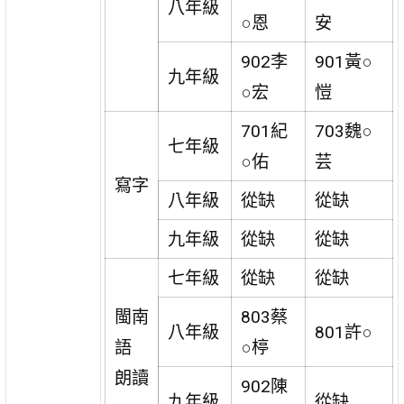
八年級
○恩
安
902李
901黃○
九年級
○宏
愷
701紀
703魏○
七年級
○佑
芸
寫字
八年級
從缺
從缺
九年級
從缺
從缺
七年級
從缺
從缺
閩南
803蔡
八年級
801許○
語
○楟
朗讀
902陳
九年級
從缺