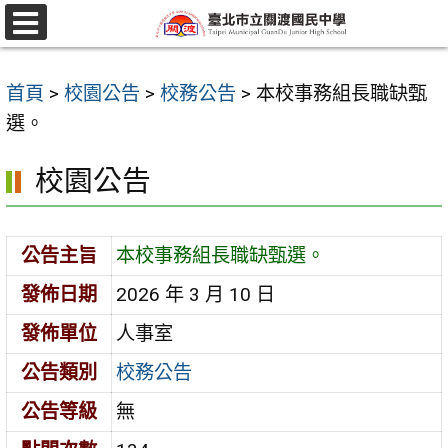
跳
至
選
單
主
首頁
>
校園公告
>
校務公告
>
本校事務組長職缺甄
要
選。
內
容
校園公告
區
公告主旨
本校事務組長職缺甄選。
發佈日期
2026 年 3 月 10 日
發佈單位
人事室
公告類別
校務公告
公告等級
無