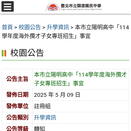
跳
至
選
單
主
首頁
>
校園公告
>
升學資訊
>
本市立陽明高中「114
要
學年度海外攬才子女專班招生」事宜
內
容
校園公告
區
本市立陽明高中「114學年度海外攬才
公告主旨
子女專班招生」事宜
發佈日期
2025 年 5 月 09 日
發佈單位
註冊組
公告類別
升學資訊
公告等級
轉知