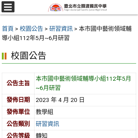
跳
至
選
單
主
首頁
>
校園公告
>
研習資訊
>
本市國中藝術領域輔
要
導小組112年5月~6月研習
內
容
校園公告
區
本市國中藝術領域輔導小組112年5月
公告主旨
~6月研習
發佈日期
2023 年 4 月 20 日
發佈單位
教學組
公告類別
研習資訊
公告等級
轉知