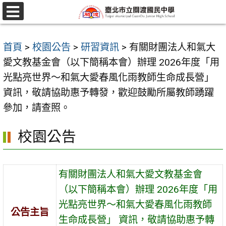
跳
至
選
單
主
首頁
>
校園公告
>
研習資訊
>
有關財團法人和氣大
要
愛文教基金會（以下簡稱本會）辦理 2026年度「用
內
光點亮世界～和氣大愛春風化雨教師生命成長營」
容
資訊，敬請協助惠予轉發，歡迎鼓勵所屬教師踴躍
區
參加，請查照。
校園公告
有關財團法人和氣大愛文教基金會
（以下簡稱本會）辦理 2026年度「用
光點亮世界～和氣大愛春風化雨教師
公告主旨
生命成長營」 資訊，敬請協助惠予轉