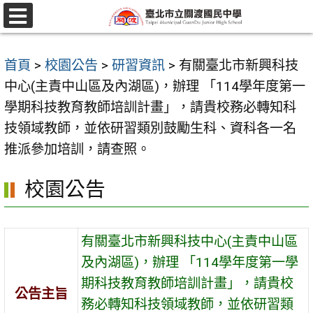
跳
至
選
單
主
首頁
>
校園公告
>
研習資訊
>
有關臺北市新興科技
要
中心(主責中山區及內湖區)，辦理 「114學年度第一
內
學期科技教育教師培訓計畫」，請貴校務必轉知科
容
技領域教師，並依研習類別鼓勵生科、資科各一名
區
推派參加培訓，請查照。
校園公告
有關臺北市新興科技中心(主責中山區
及內湖區)，辦理 「114學年度第一學
期科技教育教師培訓計畫」，請貴校
公告主旨
務必轉知科技領域教師，並依研習類