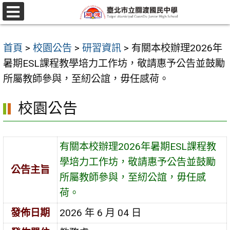
跳
至
選
單
主
首頁
>
校園公告
>
研習資訊
>
有關本校辦理2026年
要
暑期ESL課程教學培力工作坊，敬請惠予公告並鼓勵
內
所屬教師參與，至紉公誼，毋任感荷。
容
區
校園公告
有關本校辦理2026年暑期ESL課程教
學培力工作坊，敬請惠予公告並鼓勵
公告主旨
所屬教師參與，至紉公誼，毋任感
荷。
發佈日期
2026 年 6 月 04 日