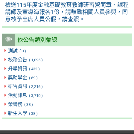
檢送115年度金融基礎教育教師研習營簡章、課程
講師及宣導海報各1份，請鼓勵相關人員參與，同
意核予出席人員公假，請查照。
依公告類別彙總
測試
( 0 )
校務公告
( 1,095 )
升學資訊
( 432 )
獎助學金
( 69 )
研習資訊
( 2,216 )
活動訊息
( 3,710 )
榮譽榜
( 38 )
新生入學
( 38 )