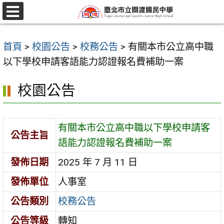
跳
至
選
單
主
首頁
>
校園公告
>
校務公告
>
有關本市公立高中職
要
以下學校申請客語能力認證報名費補助一案
內
容
校園公告
區
有關本市公立高中職以下學校申請客
公告主旨
語能力認證報名費補助一案
發佈日期
2025 年 7 月 11 日
發佈單位
人事室
公告類別
校務公告
公告等級
轉知