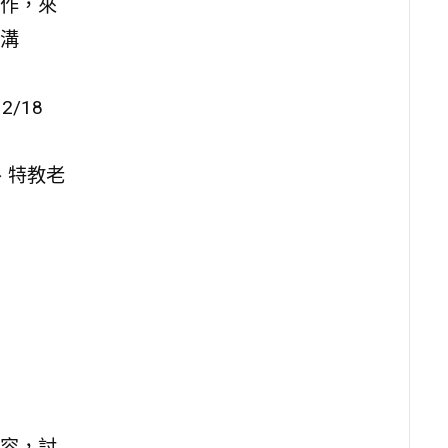
作，來
溝
2/18
、特教老
容，討