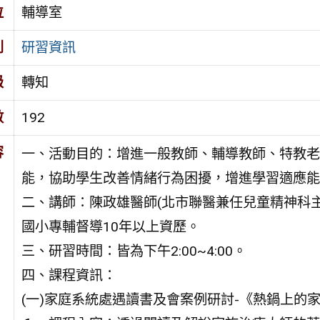
位
輔導室
別
研習資訊
級
轉知
數
192
容
一、活動目的：增進一般教師、輔導教師、特教老
能，協助學生改善情緒行為困擾，增進學習適應能
二、講師：陳政雄醫師(北市聯醫兼任兒童精神科主
國小專輔督導10年以上資歷。
三、研習時間：皆為下午2:00~4:00。
四、課程資訊：
(一)家庭系統處遇讀書及會案例研討-《熱鍋上的