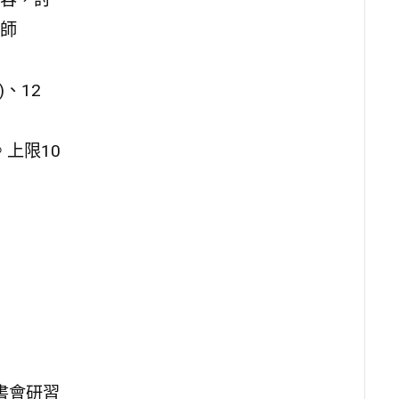
師
)、12
上限10
》讀書會研習