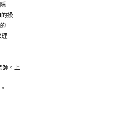
隱
N的操
的
以理
老師。上
。