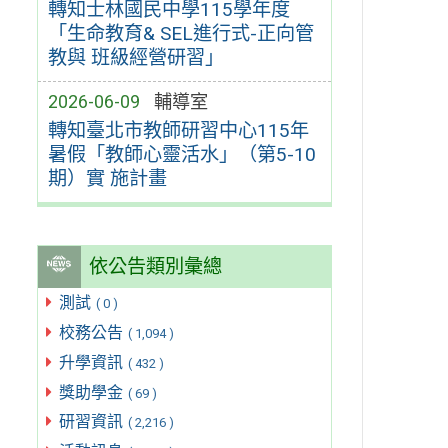
轉知士林國民中學115學年度
「生命教育& SEL進行式-正向管
教與 班級經營研習」
2026-06-09
輔導室
轉知臺北市教師研習中心115年
暑假「教師心靈活水」（第5-10
期）實 施計畫
依公告類別彙總
測試
( 0 )
校務公告
( 1,094 )
升學資訊
( 432 )
獎助學金
( 69 )
研習資訊
( 2,216 )