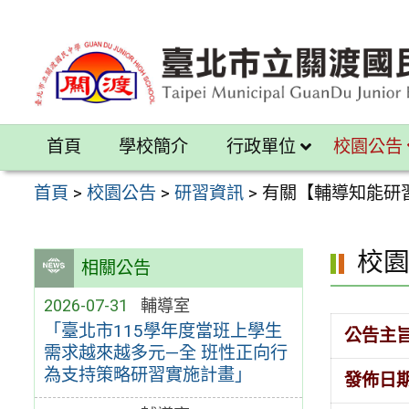
跳
至
主
要
內
首頁
學校簡介
行政單位
校園公告
容
區
首頁
>
校園公告
>
研習資訊
>
有關【輔導知能研
校
相關公告
2026-07-31
輔導室
「臺北市115學年度當班上學生
公告主
需求越來越多元—全 班性正向行
為支持策略研習實施計畫」
發佈日