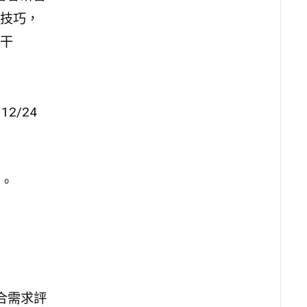
技巧，
干
12/24
。
合需求評