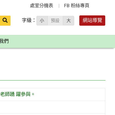
處室分機表
FB 粉絲專頁
送出
字級：
網站導覽
小
預設
大
搜
尋：
我們
老師踴 躍參與。