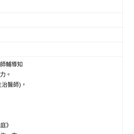
師輔導知
力。
治醫師)，
家庭》