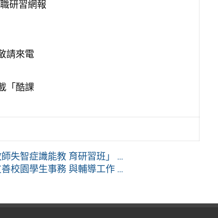
職研習網報
敬請來電
載「酷課
失智症識能教 育研習班」 ...
校園學生事務 與輔導工作 ...