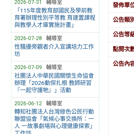
2026-07-31
輔導室
發佈單
「115年度教育部國民及學前教
育署辦理性別平等教 育建置課程
公告類
與教學人才庫實施計畫」
公告等
2026-07-28
輔導室
性騷擾旁觀者介入宣講培力工作
點閱次
坊
公告內
2026-07-09
輔導室
社團法人中華民國關懷生命協會
辦理「2026動保扎根 教師研習
『一起守護牠』」活動
2026-06-12
輔導室
轉知社團法人台灣綠色公民行動
聯盟協會「氣候心事交換所：一
人 一故事劇場與心理健康探索」
工作坊