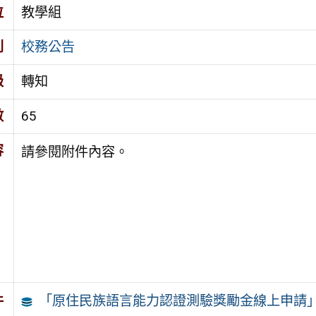
位
教學組
別
校務公告
級
轉知
數
65
容
請參閱附件內容。
「原住民族語言能力認證測驗獎勵金線上申請
件