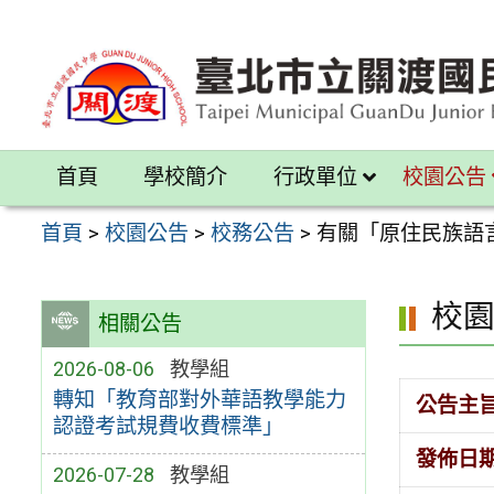
跳
至
主
要
內
首頁
學校簡介
行政單位
校園公告
容
區
首頁
>
校園公告
>
校務公告
>
有關「原住民族語
校
相關公告
2026-08-06
教學組
轉知「教育部對外華語教學能力
公告主
認證考試規費收費標準」
發佈日
2026-07-28
教學組