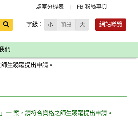
處室分機表
FB 粉絲專頁
送出
字級：
網站導覽
小
預設
大
搜
尋：
我們
之師生踴躍提出申請。
」一 案，請符合資格之師生踴躍提出申請。