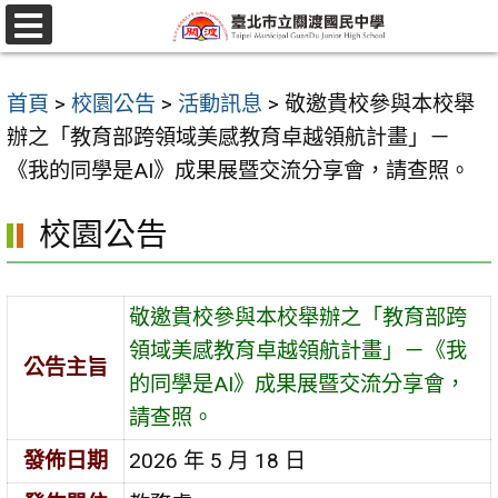
跳
至
選
單
主
首頁
>
校園公告
>
活動訊息
>
敬邀貴校參與本校舉
要
辦之「教育部跨領域美感教育卓越領航計畫」－
內
《我的同學是AI》成果展暨交流分享會，請查照。
容
區
校園公告
敬邀貴校參與本校舉辦之「教育部跨
領域美感教育卓越領航計畫」－《我
公告主旨
的同學是AI》成果展暨交流分享會，
請查照。
發佈日期
2026 年 5 月 18 日