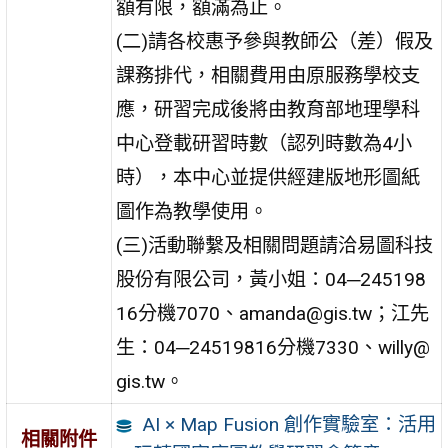
額有限，額滿為止。
(二)請各校惠予參與教師公（差）假及
課務排代，相關費用由原服務學校支
應，研習完成後將由教育部地理學科
中心登載研習時數（認列時數為4小
時），本中心並提供經建版地形圖紙
圖作為教學使用。
(三)活動聯繫及相關問題請洽易圖科技
股份有限公司，黃小姐：04─245198
16分機7070、amanda@gis.tw；江先
生：04─24519816分機7330、willy@
gis.tw。
AI × Map Fusion 創作實驗室：活用
相關附件