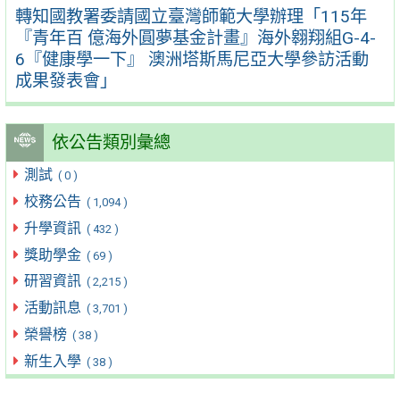
轉知國教署委請國立臺灣師範大學辦理「115年
『青年百 億海外圓夢基金計畫』海外翱翔組G-4-
6『健康學一下』 澳洲塔斯馬尼亞大學參訪活動
成果發表會」
依公告類別彙總
測試
( 0 )
校務公告
( 1,094 )
升學資訊
( 432 )
獎助學金
( 69 )
研習資訊
( 2,215 )
活動訊息
( 3,701 )
榮譽榜
( 38 )
新生入學
( 38 )