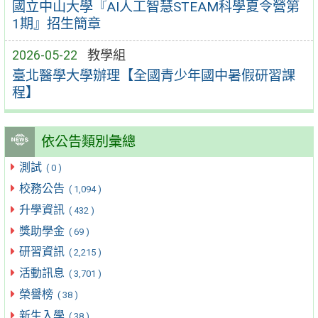
國立中山大學『AI人工智慧STEAM科學夏令營第
1期』招生簡章
2026-05-22
教學組
臺北醫學大學辦理【全國青少年國中暑假研習課
程】
依公告類別彙總
測試
( 0 )
校務公告
( 1,094 )
升學資訊
( 432 )
獎助學金
( 69 )
研習資訊
( 2,215 )
活動訊息
( 3,701 )
榮譽榜
( 38 )
新生入學
( 38 )