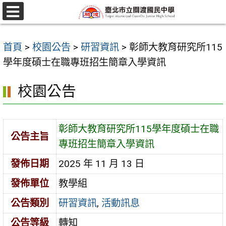
跳
至
選
單
主
首頁
>
校園公告
>
研習資訊
>
彰師大教育研究所115
要
學年度碩士在職專班招生簡章入學資訊
內
容
校園公告
區
彰師大教育研究所115學年度碩士在職
公告主旨
專班招生簡章入學資訊
發佈日期
2025 年 11 月 13 日
發佈單位
教學組
公告類別
研習資訊
,
活動訊息
公告等級
轉知