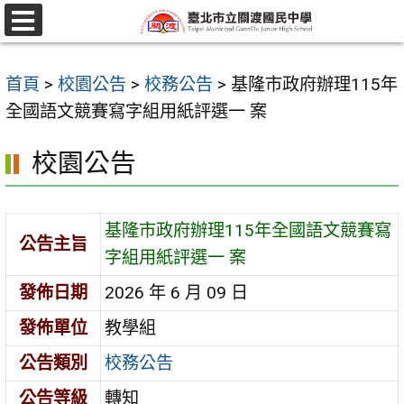
跳
至
選
單
主
首頁
>
校園公告
>
校務公告
>
基隆市政府辦理115年
要
全國語文競賽寫字組用紙評選一 案
內
容
校園公告
區
基隆市政府辦理115年全國語文競賽寫
公告主旨
字組用紙評選一 案
發佈日期
2026 年 6 月 09 日
發佈單位
教學組
公告類別
校務公告
公告等級
轉知