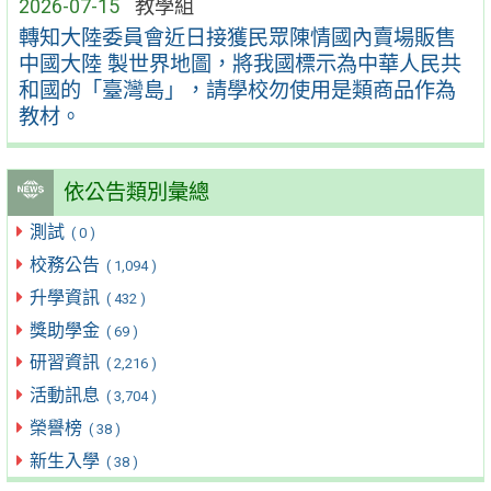
2026-07-15
教學組
轉知大陸委員會近日接獲民眾陳情國內賣場販售
中國大陸 製世界地圖，將我國標示為中華人民共
和國的「臺灣島」，請學校勿使用是類商品作為
教材。
依公告類別彙總
測試
( 0 )
校務公告
( 1,094 )
升學資訊
( 432 )
獎助學金
( 69 )
研習資訊
( 2,216 )
活動訊息
( 3,704 )
榮譽榜
( 38 )
新生入學
( 38 )