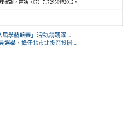
電話（07）7172930轉2012。
學藝競賽」活動,請踴躍 ...
選舉，擔任北市北投區投開 ...