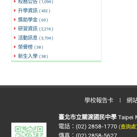
校務公告
( 1,094 )
升學資訊
( 432 )
獎助學金
( 69 )
研習資訊
( 2,216 )
活動訊息
( 3,704 )
榮譽榜
( 38 )
新生入學
( 38 )
學校報告卡
網
臺北市立關渡國民中學
Taipei 
電話：(02) 2858-1770
(查詢處
傳真：(02) 2858-5627