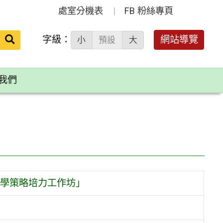
處室分機表
FB 粉絲專頁
送出
字級：
網站導覽
小
預設
大
搜
尋：
我們
學策略培力工作坊」