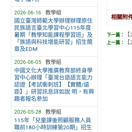
2026-06-16
教學組
相關附
國立臺灣師範大學辦理辦理原住
民族語言臺北學習中心115年度
【2
暑期「教學知能課程學習班」及
「族語與科技增能研習」招生簡
【2
章及EDM
2026-06-05
教學組
中國文化大學推廣教育部終身學
習中心辦理「臺灣台語語言能力
認證【考試衝刺班】【實體/遠
距】」研習訊息詳如說 明，有興
趣者報名參加
2026-05-28
教學組
115年「兒童課後照顧服務人員
職前180小時訓練第20期」招生