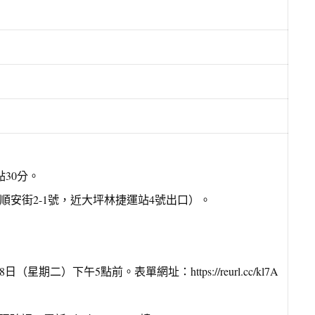
點30分。
順安街2-1號，近大坪林捷運站4號出口）。
星期二）下午5點前。表單網址：https://reurl.cc/kl7A