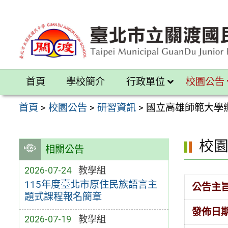
跳
至
主
要
內
首頁
學校簡介
行政單位
校園公告
容
區
首頁
>
校園公告
>
研習資訊
>
國立高雄師範大學
校
相關公告
2026-07-24
教學組
115年度臺北市原住民族語言主
公告主
題式課程報名簡章
發佈日
2026-07-19
教學組