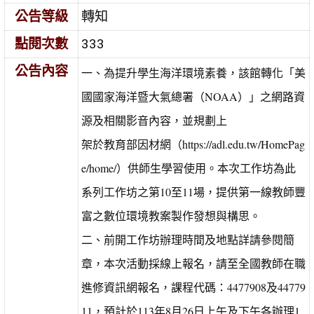
公告等級
轉知
點閱次數
333
公告內容
一、為提升學生海洋環境素養，該館轉化「美
國國家海洋暨大氣總署（NOAA）」之網路資
源及相關影音內容，並規劃上
架於教育部因材網（https://adl.edu.tw/HomePag
e/home/）供師生學習使用。本次工作坊為此
系列工作坊之第10至11場，提供第一線教師豐
富之數位環境教案製作發想與構思。
二、前開工作坊辦理時間及地點詳請參閱簡
章，本次活動採線上報名，請至全國教師在職
進修資訊網報名，課程代碼：4477908及44779
11，預計於113年8月26日上午及下午各辦理1