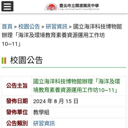
跳
至
選
單
主
首頁
>
校園公告
>
研習資訊
>
國立海洋科技博物館
要
辦理「海洋及環境教育素養資源運用工作坊
內
10~11」
容
區
校園公告
國立海洋科技博物館辦理「海洋及環
公告主旨
境教育素養資源運用工作坊10~11」
發佈日期
2024 年 8 月 15 日
發佈單位
教學組
公告類別
研習資訊