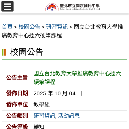
跳
至
選
單
主
首頁
>
校園公告
>
研習資訊
>
國立台北教育大學推
要
廣教育中心週六硬筆課程
內
容
校園公告
區
國立台北教育大學推廣教育中心週六
公告主旨
硬筆課程
發佈日期
2025 年 10 月 04 日
發佈單位
教學組
公告類別
研習資訊
,
活動訊息
公告等級
轉知