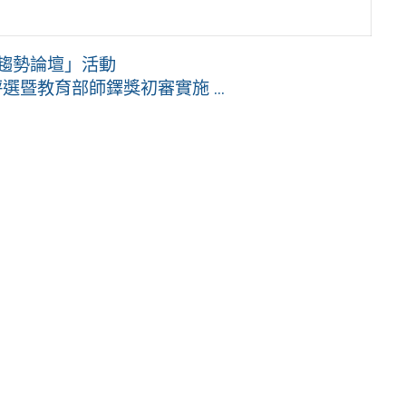
年趨勢論壇」活動
暨教育部師鐸獎初審實施 ...