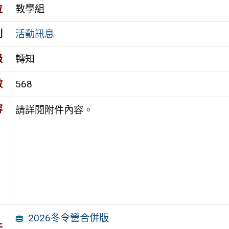
位
教學組
別
活動訊息
級
轉知
數
568
容
請詳閱附件內容。
2026冬令營合併版
件