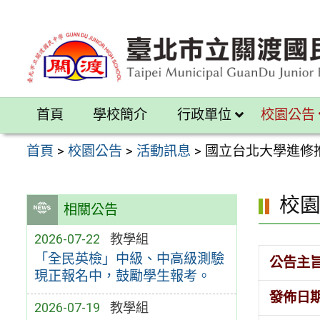
跳
至
主
要
內
首頁
學校簡介
行政單位
校園公告
容
區
首頁
>
校園公告
>
活動訊息
>
國立台北大學進修
校
相關公告
2026-07-22
教學組
「全民英檢」中級、中高級測驗
公告主
現正報名中，鼓勵學生報考。
發佈日
2026-07-19
教學組