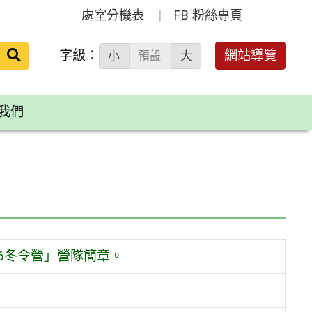
處室分機表
FB 粉絲專頁
送出
字級：
網站導覽
小
預設
大
搜
尋：
我們
6冬令營」營隊簡章。