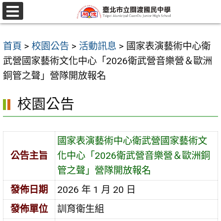
跳
至
選
單
主
首頁
>
校園公告
>
活動訊息
>
國家表演藝術中心衛
要
武營國家藝術文化中心「2026衛武營音樂營＆歐洲
內
銅管之聲」營隊開放報名
容
區
校園公告
國家表演藝術中心衛武營國家藝術文
公告主旨
化中心「2026衛武營音樂營＆歐洲銅
管之聲」營隊開放報名
發佈日期
2026 年 1 月 20 日
發佈單位
訓育衛生組