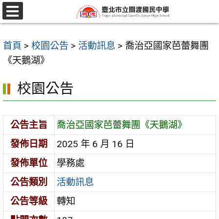
跳
至
選
單
主
首頁
>
校園公告
>
活動訊息
>
喬治亞國家芭蕾舞團
要
《天鵝湖》
內
容
校園公告
區
公告主旨
喬治亞國家芭蕾舞團《天鵝湖》
發佈日期
2025 年 6 月 16 日
發佈單位
學務處
公告類別
活動訊息
公告等級
轉知