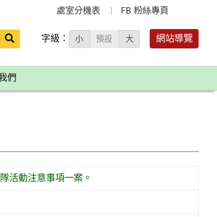
處室分機表
FB 粉絲專頁
送出
字級：
網站導覽
小
預設
大
搜
尋：
我們
隊活動注意事項一案。