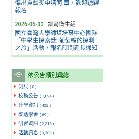
傑出貢獻獎申請簡 章，歡迎踴躍
報名
2026-06-30
訓育衛生組
國立臺灣大學師資培育中心團隊
「中學生探索營: 葡萄糖的探測
之旅」活動，報名時間延長通知
依公告類別彙總
測試
( 0 )
校務公告
( 1,094 )
升學資訊
( 432 )
獎助學金
( 69 )
研習資訊
( 2,216 )
活動訊息
( 3,703 )