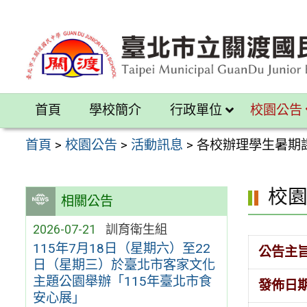
跳
至
主
要
內
首頁
學校簡介
行政單位
校園公告
容
區
首頁
>
校園公告
>
活動訊息
>
各校辦理學生暑期
校
相關公告
2026-07-21
訓育衛生組
115年7月18日（星期六）至22
公告主
日（星期三）於臺北市客家文化
主題公園舉辦「115年臺北市食
發佈日
安心展」