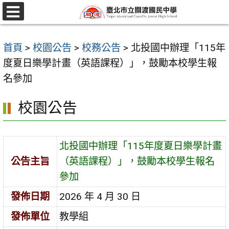
跳
至
選
單
主
首頁
>
校園公告
>
校務公告
>
北投國中辦理「115年
要
度夏日樂學計畫（英語課程）」，鼓勵本校學生報
內
名參加
容
區
校園公告
北投國中辦理「115年度夏日樂學計畫
公告主旨
（英語課程）」，鼓勵本校學生報名
參加
發佈日期
2026 年 4 月 30 日
發佈單位
教學組