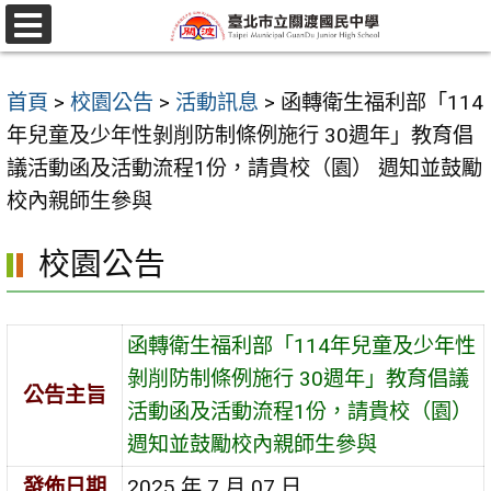
跳
至
選
單
主
首頁
>
校園公告
>
活動訊息
>
函轉衛生福利部「114
要
年兒童及少年性剝削防制條例施行 30週年」教育倡
內
議活動函及活動流程1份，請貴校（園） 週知並鼓勵
容
校內親師生參與
區
校園公告
函轉衛生福利部「114年兒童及少年性
剝削防制條例施行 30週年」教育倡議
公告主旨
活動函及活動流程1份，請貴校（園）
週知並鼓勵校內親師生參與
發佈日期
2025 年 7 月 07 日