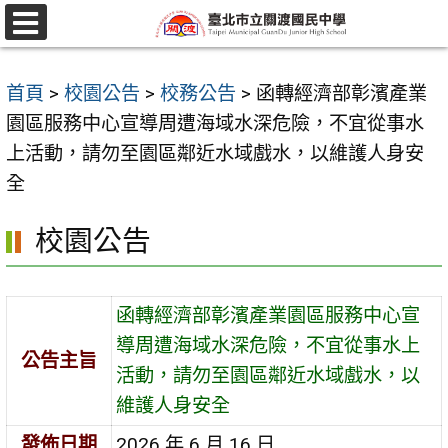
跳
至
選
單
主
首頁
>
校園公告
>
校務公告
>
函轉經濟部彰濱產業
要
園區服務中心宣導周遭海域水深危險，不宜從事水
內
上活動，請勿至園區鄰近水域戲水，以維護人身安
容
全
區
校園公告
函轉經濟部彰濱產業園區服務中心宣
導周遭海域水深危險，不宜從事水上
公告主旨
活動，請勿至園區鄰近水域戲水，以
維護人身安全
發佈日期
2026 年 6 月 16 日