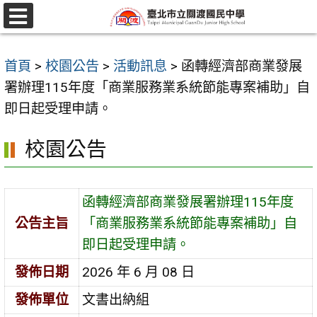
跳
至
選
單
主
首頁
>
校園公告
>
活動訊息
>
函轉經濟部商業發展
要
署辦理115年度「商業服務業系統節能專案補助」自
內
即日起受理申請。
容
區
校園公告
函轉經濟部商業發展署辦理115年度
公告主旨
「商業服務業系統節能專案補助」自
即日起受理申請。
發佈日期
2026 年 6 月 08 日
發佈單位
文書出納組