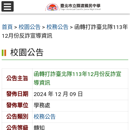
跳
至
選
單
主
首頁
>
校園公告
>
校務公告
>
函轉打詐臺北隊113年
要
12月份反詐宣導資訊
內
容
校園公告
區
函轉打詐臺北隊113年12月份反詐宣
公告主旨
導資訊
發佈日期
2024 年 12 月 09 日
發佈單位
學務處
公告類別
校務公告
公告等級
轉知